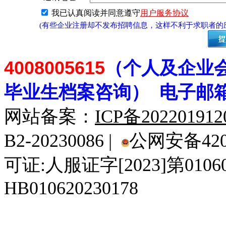
我已认真阅读并同意遵守
用户服务协议
(有些企业注册却不发布招聘信息，这样不利于求职者
4008005615
（个人及企业
毕业生档案
咨
询） 电子邮
网站备案：
ICP备20220191
B2-20230086 |
公网安备4201
可证:人服证字[2023]第010
HB010620230178
929人才网
929招聘网
南方人才网
919人才网
939人才网
520人才
92
联合人才网
联合招聘网
888人才网
163人才网
163招聘网
985人才网
21