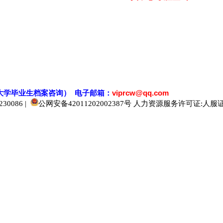
大学毕业生档案
咨
询） 电子邮箱：
viprcw@qq.com
0086 |
公网安备42011202002387号
人力资源服务许可证:人服证字[2
520人才
929人才
应届生人才网
中国人才网
985人才网
211人才网
1001人才网
1688人才网
中国人才招聘网
中国招聘网
boss招聘网
直聘人才网
最新招聘信息
最新求职简历
597招聘网
百网人才