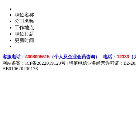
职位名称
公司名称
工作地点
职位月薪
更新时间
客
服电话：
4008005615
（个人及企业会员咨询） 电话：
12333
（
网站备案：
ICP备2022019120号
| 增值电信业务经营许可证：B2-2023
HB010620230178
929人才网
929招聘网
南方人才网
919人才网
939人才网
联合人才网
联合招聘网
888人才网
163人才网
163招聘网
同城招聘网
毕业生求职网
域名抢注网
招聘人才网
中国直聘网
直聘招聘网
人才网
武汉人才网
520人才网
28人才网