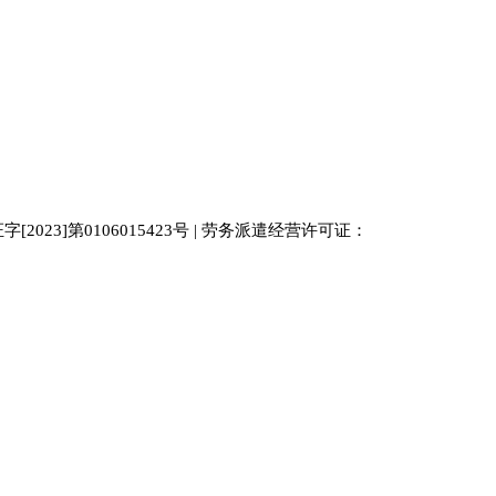
023]第0106015423号 | 劳务派遣经营许可证：
中国人才
人才网
南京人才网
929人才网站
招聘网
人力资源
百事通同城网
人才招聘网
52人才网
最新招聘
今日信息网
bossrcw
江苏人才网
人才网站大全
招聘网
购买友情链接